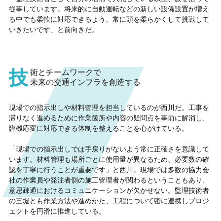
従事しています。将来的に自動運転などの新しい設備設置が増え
る中でも柔軟に対応できるよう、常に頭を柔らかくして挑戦して
いきたいです」と前向きだ。
技
術とチームワークで
未来の交通インフラを創造する
現場での指示出しや材料管理を担当しているのが西川だ。工事を
滞りなく進めるために作業箇所や内容の疑問点を事前に解消し、
臨機応変に対応できる体制を整えることを心がけている。
「現場での指示出しでは手戻りがないよう常に正確さを意識して
います。材料管理も場所ごとに使用量が異なるため、必要数の確
認を丁寧に行うことが重要です」と西川。現場では多数の協力会
社の作業員や発注者側の施工管理者が関わるということもあり、
意思疎通におけるコミュニケーションが欠かせない。監理技術者
の三堀とも作業方法や進めかた、工程について密に連携しプロジ
ェクトを円滑に推進している。