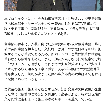
本プロジェクトは、中央自動車道西宮線・長野線および安房峠道
路の松本保全・サービスセンター管内におけるCCTV設備の新
設・更新工事で、新設131台、更新3台のカメラを設置する工期
780日におよぶ大規模プロジェクトである。
営業部の福本は、入札に向けた技術資料の作成や積算業務、落札
後の契約業務を担当した。入札時には施主の予定価格を正確に把
握することが重要であるため、部内メンバーと共に慎重に確認を
重ねながら積算を進めた。また、加点要素となる技術提案では施
工部やメーカーと連携し、これまでの安全対策や工事の品質向上
に寄与する取り組みを丁寧に訴求。見事2年連続での大型案件落
札を実現した。落札が決まった際の事業部内の歓声は今でも鮮明
に記憶に残っているという。
契約後の施工は施工部が担当するが、設計変更や契約変更が発生
した際には積算や価格交渉を再度行う必要がある。福本は現場作
業が円滑に進むように施工部隊のサポートも重視している。