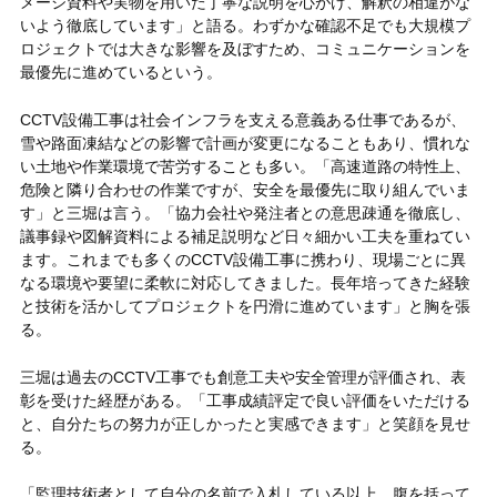
メージ資料や実物を用いた丁寧な説明を心がけ、解釈の相違がな
いよう徹底しています」と語る。わずかな確認不足でも大規模プ
ロジェクトでは大きな影響を及ぼすため、コミュニケーションを
最優先に進めているという。
CCTV設備工事は社会インフラを支える意義ある仕事であるが、
雪や路面凍結などの影響で計画が変更になることもあり、慣れな
い土地や作業環境で苦労することも多い。「高速道路の特性上、
危険と隣り合わせの作業ですが、安全を最優先に取り組んでいま
す」と三堀は言う。「協力会社や発注者との意思疎通を徹底し、
議事録や図解資料による補足説明など日々細かい工夫を重ねてい
ます。これまでも多くのCCTV設備工事に携わり、現場ごとに異
なる環境や要望に柔軟に対応してきました。長年培ってきた経験
と技術を活かしてプロジェクトを円滑に進めています」と胸を張
る。
三堀は過去のCCTV工事でも創意工夫や安全管理が評価され、表
彰を受けた経歴がある。「工事成績評定で良い評価をいただける
と、自分たちの努力が正しかったと実感できます」と笑顔を見せ
る。
「監理技術者として自分の名前で入札している以上、腹を括って